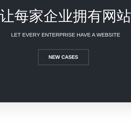
让每家企业拥有网
LET EVERY ENTERPRISE HAVE A WEBSITE
NEW CASES