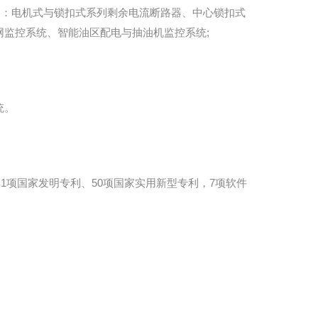
品：电机式与锁扣式系列剩余电流断路器、中心锁扣式
网监控系统、智能油区配电与抽油机监控系统;
统。
项国家发明专利、50项国家实用新型专利，7项软件
。